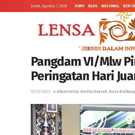
Jumat, Agustus 7, 2026
HOME
BLOG
NASIONAL
BERIT
Pangdam VI/Mlw Pi
Peringatan Hari Ju
15/12/2022
in
Advertorial
,
Berita Daerah
,
Kota Balikpa