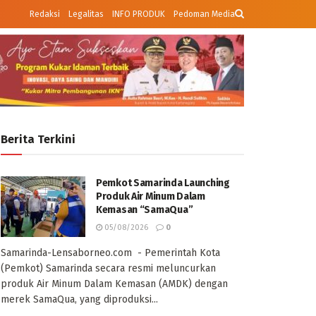
Redaksi
Legalitas
INFO PRODUK
Pedoman Media
Berita Terkini
Pemkot Samarinda Launching
Produk Air Minum Dalam
Kemasan “SamaQua”
05/08/2026
0
Samarinda-Lensaborneo.com - Pemerintah Kota
(Pemkot) Samarinda secara resmi meluncurkan
produk Air Minum Dalam Kemasan (AMDK) dengan
merek SamaQua, yang diproduksi...