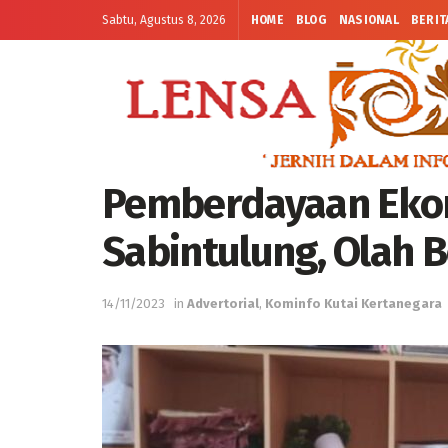
Sabtu, Agustus 8, 2026
HOME
BLOG
NASIONAL
BERIT
Pemberdayaan Eko
Sabintulung, Olah 
14/11/2023
in
Advertorial
,
Kominfo Kutai Kertanegara