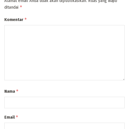
Alamat email Anda tidak akan dipublikasikan.
Ruas yang wajib
*
ditandai
*
Komentar
*
Nama
*
Email