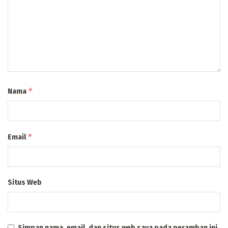
*
Nama
*
Email
Situs Web
Simpan nama, email, dan situs web saya pada peramban ini