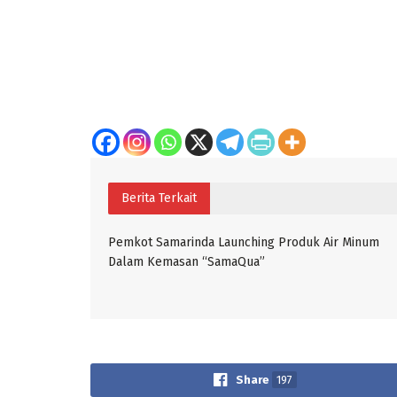
Berita Terkait
Pemkot Samarinda Launching Produk Air Minum
Dalam Kemasan “SamaQua”
Share
197