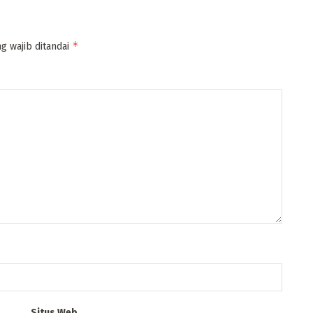
*
g wajib ditandai
Situs Web