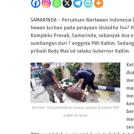
SAMARINDA – Persatuan Wartawan Indonesia (
hewan kurban pada perayaan Iduladha 1447 H/2
Kompleks Prevab, Samarinda, sebanyak dua e
sumbangan dari 7 anggota PWI Kaltim. Sedang
pribadi Rudy Mas’ud selaku Gubernur Kaltim.
Ket
dua
men
mas
men
kem
ket foto : Penyembelihan hewan qurban di kantor PWI
ber
Kaltim Jln Biola
men
ses