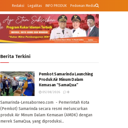
Redaksi
Legalitas
INFO PRODUK
Pedoman Media
Berita Terkini
Pemkot Samarinda Launching
Produk Air Minum Dalam
Kemasan “SamaQua”
05/08/2026
0
Samarinda-Lensaborneo.com - Pemerintah Kota
(Pemkot) Samarinda secara resmi meluncurkan
produk Air Minum Dalam Kemasan (AMDK) dengan
merek SamaQua, yang diproduksi...