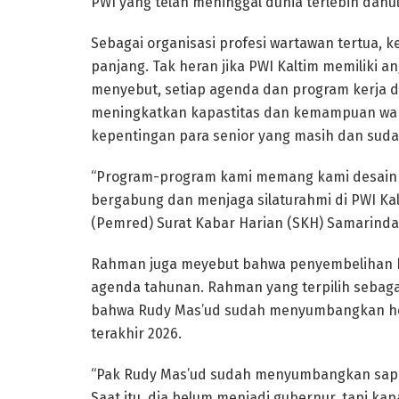
PWI yang telah meninggal dunia terlebih dahul
Sebagai organisasi profesi wartawan tertua, k
panjang. Tak heran jika PWI Kaltim memiliki a
menyebut, setiap agenda dan program kerja di
meningkatkan kapastitas dan kemampuan wart
kepentingan para senior yang masih dan sudah 
“Program-program kami memang kami desain d
bergabung dan menjaga silaturahmi di PWI Ka
(Pemred) Surat Kabar Harian (SKH) Samarinda
Rahman juga meyebut bahwa penyembelihan h
agenda tahunan. Rahman yang terpilih sebagai
bahwa Rudy Mas’ud sudah menyumbangkan hew
terakhir 2026.
“Pak Rudy Mas’ud sudah menyumbangkan sapi 
Saat itu, dia belum menjadi gubernur, tapi kap