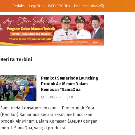
Redaksi
Legalitas
INFO PRODUK
Pedoman Media
Berita Terkini
Pemkot Samarinda Launching
Produk Air Minum Dalam
Kemasan “SamaQua”
05/08/2026
0
Samarinda-Lensaborneo.com - Pemerintah Kota
(Pemkot) Samarinda secara resmi meluncurkan
produk Air Minum Dalam Kemasan (AMDK) dengan
merek SamaQua, yang diproduksi...