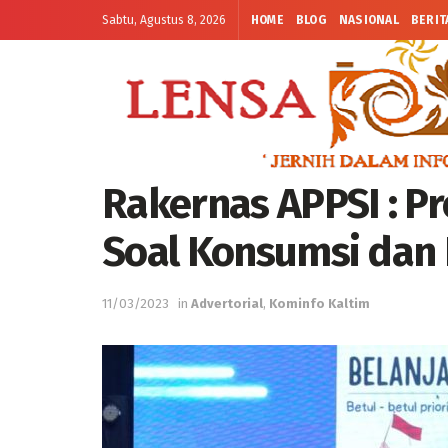
Sabtu, Agustus 8, 2026
HOME
BLOG
NASIONAL
BERIT
Rakernas APPSI : P
Soal Konsumsi dan 
11/03/2023
in
Advertorial
,
Kominfo Kaltim