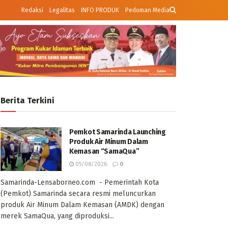
Redaksi
Legalitas
INFO PRODUK
Pedoman Media
Berita Terkini
Pemkot Samarinda Launching
Produk Air Minum Dalam
Kemasan “SamaQua”
05/08/2026
0
Samarinda-Lensaborneo.com - Pemerintah Kota
(Pemkot) Samarinda secara resmi meluncurkan
produk Air Minum Dalam Kemasan (AMDK) dengan
merek SamaQua, yang diproduksi...