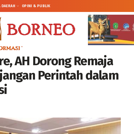
A DAERAH
OPINI & PUBLIK
re, AH Dorong Remaja
njangan Perintah dalam
si