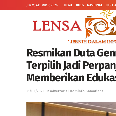
Jumat, Agustus 7, 2026
HOME
BLOG
NASIONAL
BERIT
Resmikan Duta Gen
Terpilih Jadi Perpa
Memberikan Eduka
21/03/2023
in
Advertorial
,
Kominfo Samarinda