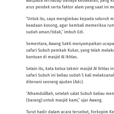
waspada terhadap bahaya kebakaran, yang kap
arus pendek serta faktor alam yang saat ini 
“Untuk itu, saya mengimbau kepada seluruh 
keadaan kosong, agar kembali memeriksa r
sudah aman/tidak,” imbuh Edi.
Sementara, Awang Sakti menyampaikan ucapa
safari Subuh pemkab Kukar, yang telah mela
bantuan di masjid Al Ikhlas.
Selain itu, kata ketua takmir masjid Al Ikhlas
safari Subuh ini beliau sudah 5 kali melaksan
ditenani seorang ajudan (Adc).
“Alhamdulillah, setelah salat Subuh beliau 
(barang) untuk masjid kami,” ujar Awang.
Turut hadir dalam acara tersebut, Forkopim K