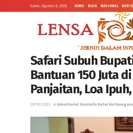
Kamis, Agustus 6, 2026
HOME
BLOG
NASIONAL
BERIT
Safari Subuh Bupat
Bantuan 150 Juta di 
Panjaitan, Loa Ipuh
09/10/2023
in
Advertorial
,
Kominfo Kutai Kertanegara