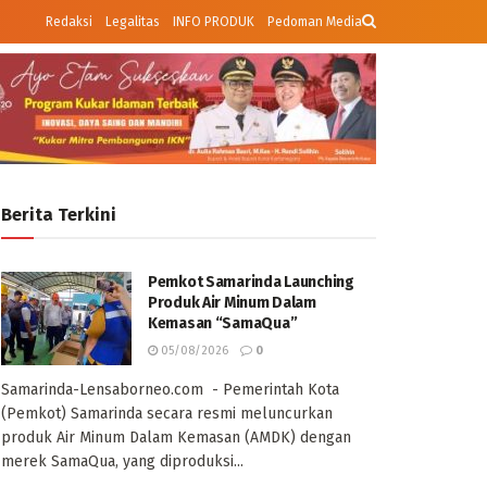
Redaksi
Legalitas
INFO PRODUK
Pedoman Media
Berita Terkini
Pemkot Samarinda Launching
Produk Air Minum Dalam
Kemasan “SamaQua”
05/08/2026
0
Samarinda-Lensaborneo.com - Pemerintah Kota
(Pemkot) Samarinda secara resmi meluncurkan
produk Air Minum Dalam Kemasan (AMDK) dengan
merek SamaQua, yang diproduksi...