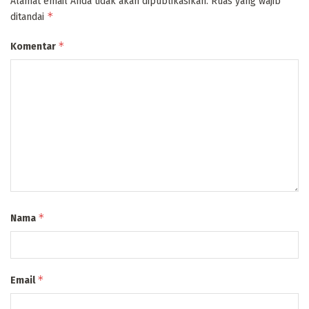
Alamat email Anda tidak akan dipublikasikan.
Ruas yang wajib
*
ditandai
*
Komentar
*
Nama
*
Email