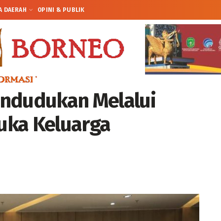
A DAERAH
OPINI & PUBLIK
endudukan Melalui
uka Keluarga