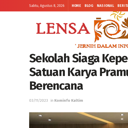
Sabtu, Agustus 8, 2026
HOME
BLOG
NASIONAL
BERIT
Sekolah Siaga Kep
Satuan Karya Pram
Berencana
03/11/2023
in
Kominfo Kaltim