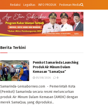
Redaksi
Legalitas
INFO PRODUK
Pedoman Media
Berita Terkini
Pemkot Samarinda Launching
Produk Air Minum Dalam
Kemasan “SamaQua”
05/08/2026
0
Samarinda-Lensaborneo.com - Pemerintah Kota
(Pemkot) Samarinda secara resmi meluncurkan
produk Air Minum Dalam Kemasan (AMDK) dengan
merek SamaQua, yang diproduksi...