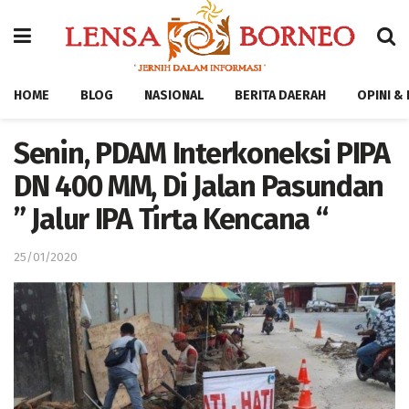
HOME
BLOG
NASIONAL
BERITA DAERAH
OPINI &
Senin, PDAM Interkoneksi PIPA
DN 400 MM, Di Jalan Pasundan
” Jalur IPA Tirta Kencana “
25/01/2020