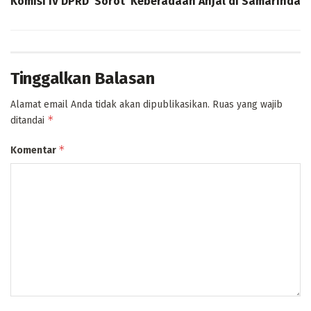
Komisi IV DPRD Sorot Keberadaan Anjal di Samarinda
Tinggalkan Balasan
Alamat email Anda tidak akan dipublikasikan.
Ruas yang wajib
*
ditandai
*
Komentar