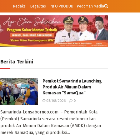
Redaksi
Legalitas
INFO PRODUK
Pedoman Media
Berita Terkini
Pemkot Samarinda Launching
Produk Air Minum Dalam
Kemasan “SamaQua”
05/08/2026
0
Samarinda-Lensaborneo.com - Pemerintah Kota
(Pemkot) Samarinda secara resmi meluncurkan
produk Air Minum Dalam Kemasan (AMDK) dengan
merek SamaQua, yang diproduksi...