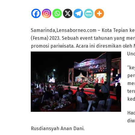
Samarinda,Lensaborneo.com – Kota Tepian k
(Fesma) 2023. Sebuah event tahunan yang men
promosi pariwisata. Acara ini diresmikan oleh
Uno
“ke
per
mem
ter
ked
Had
diw
Rusdiansyah Anan Dani.