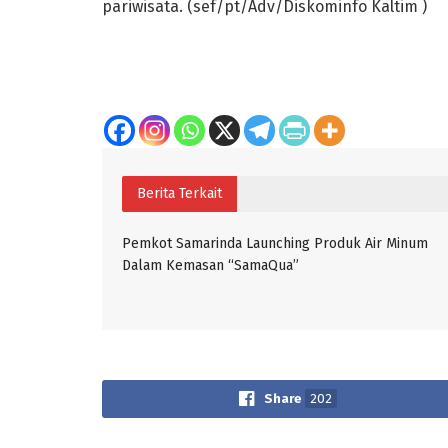
pariwisata. (sef/pt/Adv/Diskominfo Kaltim )
Berita Terkait
Pemkot Samarinda Launching Produk Air Minum
Dalam Kemasan “SamaQua”
Share
202