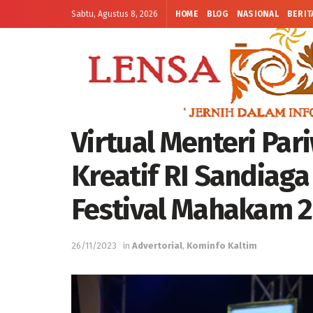
Sabtu, Agustus 8, 2026
HOME
BLOG
NASIONAL
BERIT
Virtual Menteri Pa
Kreatif RI Sandiag
Festival Mahakam 
26/11/2023
in
Advertorial
,
Kominfo Kaltim