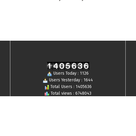
Users Today : 1126
Users Yesterday : 1644
Total Users : 1405636
Total views : 6748043
Who's Online : 5
© 2019-2024 Lensaborneo,com All Rights Reserved