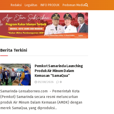
Redaksi
Legalitas
INFO PRODUK
Pedoman Media
Berita Terkini
Pemkot Samarinda Launching
Produk Air Minum Dalam
Kemasan “SamaQua”
05/08/2026
0
Samarinda-Lensaborneo.com - Pemerintah Kota
(Pemkot) Samarinda secara resmi meluncurkan
produk Air Minum Dalam Kemasan (AMDK) dengan
merek SamaQua, yang diproduksi...