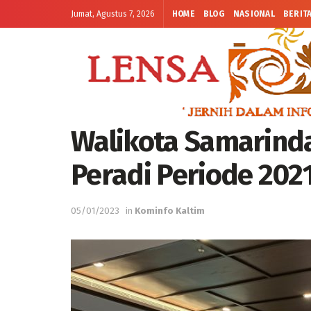
Jumat, Agustus 7, 2026
HOME
BLOG
NASIONAL
BERIT
Walikota Samarinda
Peradi Periode 202
05/01/2023
in
Kominfo Kaltim