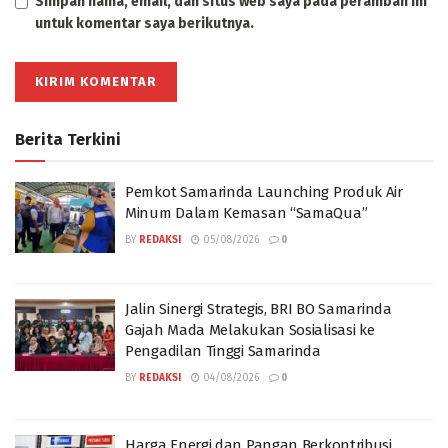
Simpan nama, email, dan situs web saya pada peramban ini
untuk komentar saya berikutnya.
Berita Terkini
Pemkot Samarinda Launching Produk Air
Minum Dalam Kemasan “SamaQua”
BY
REDAKSI
05/08/2026
0
Jalin Sinergi Strategis, BRI BO Samarinda
Gajah Mada Melakukan Sosialisasi ke
Pengadilan Tinggi Samarinda
BY
REDAKSI
04/08/2026
0
Harga Energi dan Pangan Berkontribusi