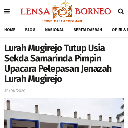
HOME
BLOG
NASIONAL
BERITA DAERAH
OPINI &
Lurah Mugirejo Tutup Usia
Sekda Samarinda Pimpin
Upacara Pelepasan Jenazah
Lurah Mugirejo
30/08/2020