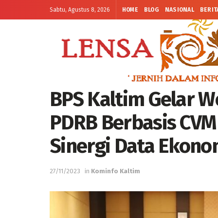
Sabtu, Agustus 8, 2026
HOME
BLOG
NASIONAL
BERIT
BPS Kaltim Gelar 
PDRB Berbasis CVM
Sinergi Data Ekono
27/11/2023
in
Kominfo Kaltim