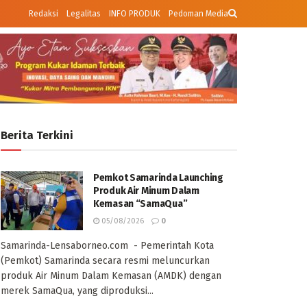
Redaksi
Legalitas
INFO PRODUK
Pedoman Media
Berita Terkini
Pemkot Samarinda Launching
Produk Air Minum Dalam
Kemasan “SamaQua”
05/08/2026
0
Samarinda-Lensaborneo.com - Pemerintah Kota
(Pemkot) Samarinda secara resmi meluncurkan
produk Air Minum Dalam Kemasan (AMDK) dengan
merek SamaQua, yang diproduksi...