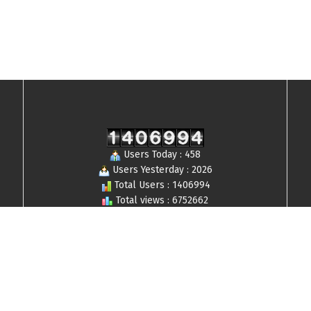
Users Today : 458
Users Yesterday : 2026
Total Users : 1406994
Total views : 6752662
Who's Online : 8
© 2019-2024 Lensaborneo,com All Rights Reserved