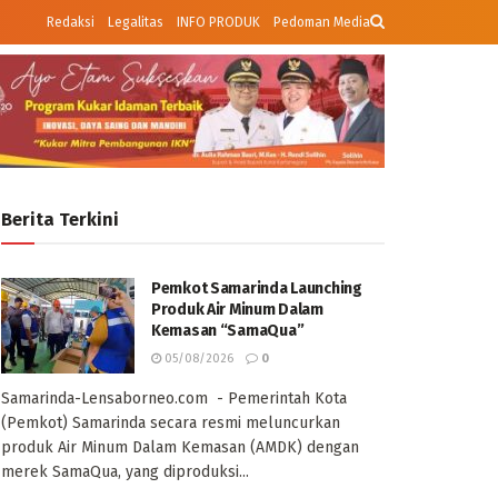
Redaksi
Legalitas
INFO PRODUK
Pedoman Media
Berita Terkini
Pemkot Samarinda Launching
Produk Air Minum Dalam
Kemasan “SamaQua”
05/08/2026
0
Samarinda-Lensaborneo.com - Pemerintah Kota
(Pemkot) Samarinda secara resmi meluncurkan
produk Air Minum Dalam Kemasan (AMDK) dengan
merek SamaQua, yang diproduksi...