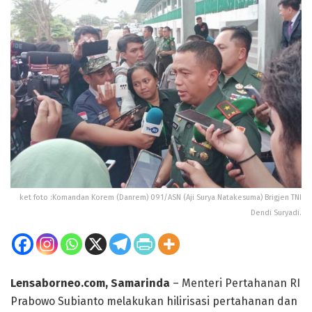
ket foto :Komandan Korem (Danrem) 091/ASN (Aji Surya Natakesuma) Brigjen TNI
Dendi Suryadi.
Lensaborneo.com, Samarinda
– Menteri Pertahanan RI
Prabowo Subianto melakukan hilirisasi pertahanan dan