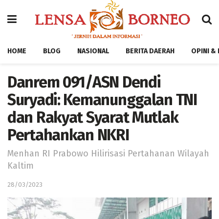
HOME
BLOG
NASIONAL
BERITA DAERAH
OPINI &
Danrem 091/ASN Dendi
Suryadi: Kemanunggalan TNI
dan Rakyat Syarat Mutlak
Pertahankan NKRI
Menhan RI Prabowo Hilirisasi Pertahanan Wilayah
Kaltim
28/03/2023