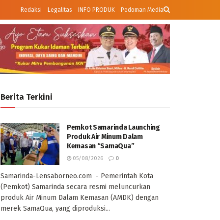
Redaksi
Legalitas
INFO PRODUK
Pedoman Media
Berita Terkini
Pemkot Samarinda Launching
Produk Air Minum Dalam
Kemasan “SamaQua”
05/08/2026
0
Samarinda-Lensaborneo.com - Pemerintah Kota
(Pemkot) Samarinda secara resmi meluncurkan
produk Air Minum Dalam Kemasan (AMDK) dengan
merek SamaQua, yang diproduksi...