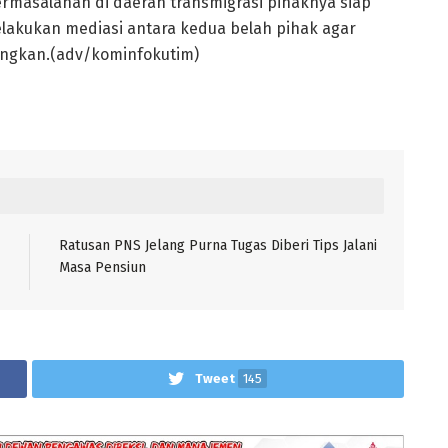
rmasalahan di daerah transmigrasi pihaknya siap
kukan mediasi antara kedua belah pihak agar
ungkan.(adv/kominfokutim)
Ratusan PNS Jelang Purna Tugas Diberi Tips Jalani
Masa Pensiun
Tweet
145