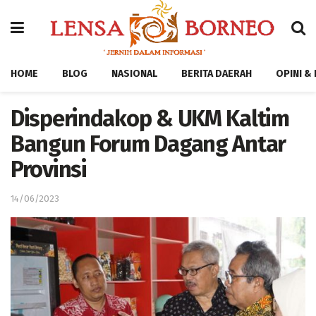
HOME
BLOG
NASIONAL
BERITA DAERAH
OPINI &
Disperindakop & UKM Kaltim
Bangun Forum Dagang Antar
Provinsi
14/06/2023