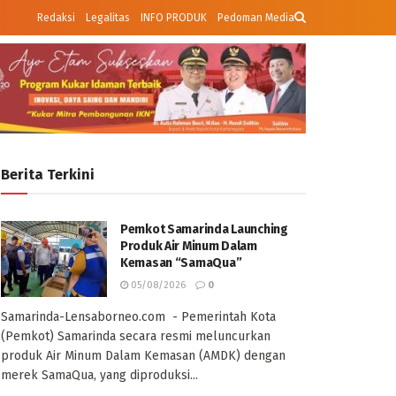
Redaksi
Legalitas
INFO PRODUK
Pedoman Media
Berita Terkini
Pemkot Samarinda Launching
Produk Air Minum Dalam
Kemasan “SamaQua”
05/08/2026
0
Samarinda-Lensaborneo.com - Pemerintah Kota
(Pemkot) Samarinda secara resmi meluncurkan
produk Air Minum Dalam Kemasan (AMDK) dengan
merek SamaQua, yang diproduksi...