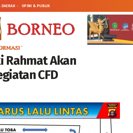
A DAERAH
OPINI & PUBLIK
uki Rahmat Akan
egiatan CFD