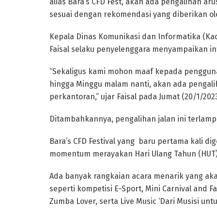
alias Bara’s CFD Fest, akan ada pengalihan aru
sesuai dengan rekomendasi yang diberikan ole
Kepala Dinas Komunikasi dan Informatika (Ka
Faisal selaku penyelenggara menyampaikan inf
“Sekaligus kami mohon maaf kepada pengguna 
hingga Minggu malam nanti, akan ada pengalih
perkantoran,” ujar Faisal pada Jumat (20/1/2023
Ditambahkannya, pengalihan jalan ini terlamp
Bara’s CFD Festival yang baru pertama kali di
momentum merayakan Hari Ulang Tahun (HUT) k
Ada banyak rangkaian acara menarik yang akan
seperti kompetisi E-Sport, Mini Carnival and F
Zumba Lover, serta Live Music ‘Dari Musisi untu