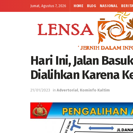
Jumat, Agustus 7, 2026
HOME
BLOG
NASIONAL
BERIT
Hari Ini, Jalan Bas
Dialihkan Karena K
21/01/2023
in
Advertorial
,
Kominfo Kaltim