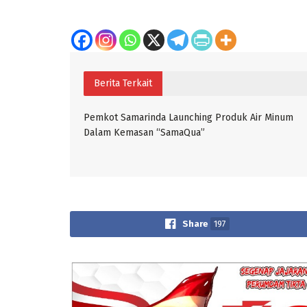
Berita Terkait
Pemkot Samarinda Launching Produk Air Minum
Dalam Kemasan “SamaQua”
Share
197