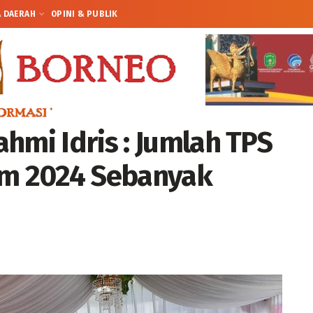
A DAERAH
OPINI & PUBLIK
hmi Idris : Jumlah TPS
im 2024 Sebanyak