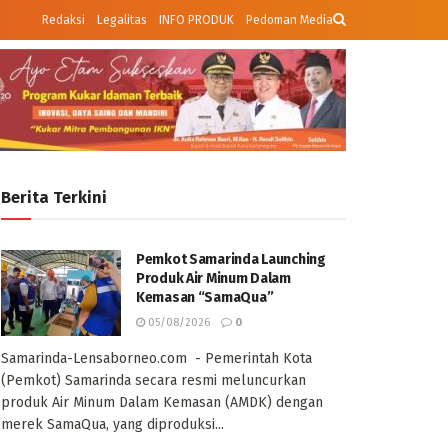
Redaksi
Legalitas
INFO PRODUK
Pedoman Media
Berita Terkini
Pemkot Samarinda Launching
Produk Air Minum Dalam
Kemasan “SamaQua”
05/08/2026
0
Samarinda-Lensaborneo.com - Pemerintah Kota
(Pemkot) Samarinda secara resmi meluncurkan
produk Air Minum Dalam Kemasan (AMDK) dengan
merek SamaQua, yang diproduksi...