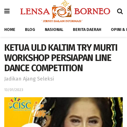
HOME
BLOG
NASIONAL
BERITA DAERAH
OPINI &
KETUA ULD KALTIM TRY MURTI
WORKSHOP PERSIAPAN LINE
DANCE COMPETITION
Jadikan Ajang Seleksi
13/01/2023