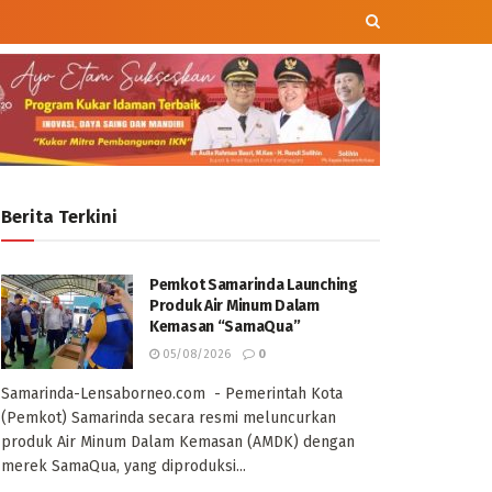
Berita Terkini
Pemkot Samarinda Launching
Produk Air Minum Dalam
Kemasan “SamaQua”
05/08/2026
0
Samarinda-Lensaborneo.com - Pemerintah Kota
(Pemkot) Samarinda secara resmi meluncurkan
produk Air Minum Dalam Kemasan (AMDK) dengan
merek SamaQua, yang diproduksi...