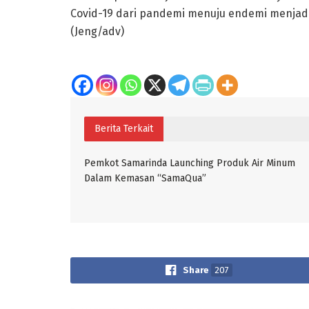
Covid-19 dari pandemi menuju endemi menjadi
(Jeng/adv)
Berita Terkait
Pemkot Samarinda Launching Produk Air Minum
Dalam Kemasan “SamaQua”
Share
207