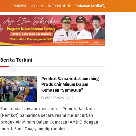
Redaksi
Legalitas
INFO PRODUK
Pedoman Media
Berita Terkini
Pemkot Samarinda Launching
Produk Air Minum Dalam
Kemasan “SamaQua”
05/08/2026
0
Samarinda-Lensaborneo.com - Pemerintah Kota
(Pemkot) Samarinda secara resmi meluncurkan
produk Air Minum Dalam Kemasan (AMDK) dengan
merek SamaQua, yang diproduksi...