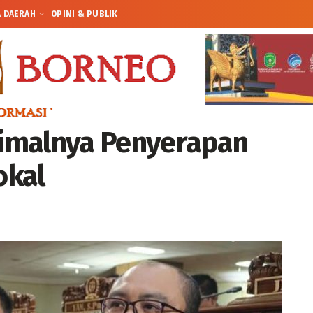
A DAERAH
OPINI & PUBLIK
imalnya Penyerapan
okal