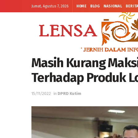
Jumat, Agustus 7, 2026
HOME
BLOG
NASIONAL
BERIT
Masih Kurang Maks
Terhadap Produk L
15/11/2022
in
DPRD Kutim