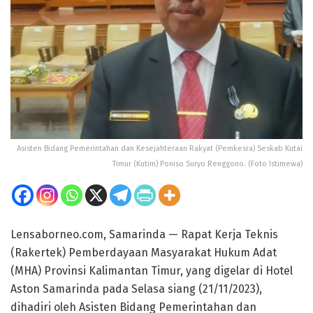
Asisten Bidang Pemerintahan dan Kesejahteraan Rakyat (Pemkesra) Seskab Kutai
Timur (Kutim) Poniso Suryo Renggono. (Foto Istimewa)
Lensaborneo.com, Samarinda — Rapat Kerja Teknis
(Rakertek) Pemberdayaan Masyarakat Hukum Adat
(MHA) Provinsi Kalimantan Timur, yang digelar di Hotel
Aston Samarinda pada Selasa siang (21/11/2023),
dihadiri oleh Asisten Bidang Pemerintahan dan