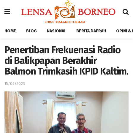
HOME
BLOG
NASIONAL
BERITA DAERAH
OPINI &
Penertiban Frekuenasi Radio
di Balikpapan Berakhir
Balmon Trimkasih KPID Kaltim.
15/06/2023