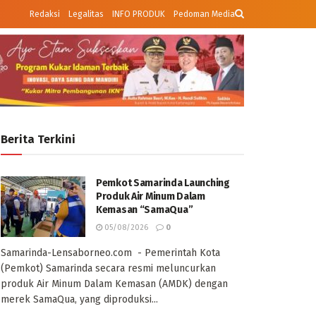
Redaksi
Legalitas
INFO PRODUK
Pedoman Media
Berita Terkini
Pemkot Samarinda Launching
Produk Air Minum Dalam
Kemasan “SamaQua”
05/08/2026
0
Samarinda-Lensaborneo.com - Pemerintah Kota
(Pemkot) Samarinda secara resmi meluncurkan
produk Air Minum Dalam Kemasan (AMDK) dengan
merek SamaQua, yang diproduksi...