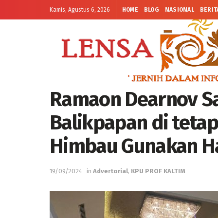
Kamis, Agustus 6, 2026
HOME
BLOG
NASIONAL
BERIT
Ramaon Dearnov Sar
Balikpapan di tetap
Himbau Gunakan Ha
19/09/2024
in
Advertorial
,
KPU PROF KALTIM