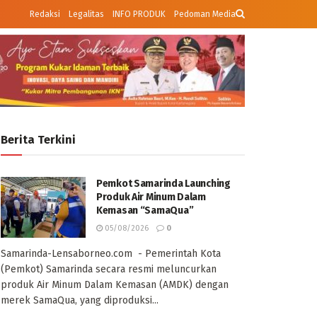
Redaksi
Legalitas
INFO PRODUK
Pedoman Media
Berita Terkini
Pemkot Samarinda Launching
Produk Air Minum Dalam
Kemasan “SamaQua”
05/08/2026
0
Samarinda-Lensaborneo.com - Pemerintah Kota
(Pemkot) Samarinda secara resmi meluncurkan
produk Air Minum Dalam Kemasan (AMDK) dengan
merek SamaQua, yang diproduksi...