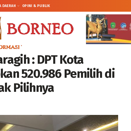
A DAERAH
OPINI & PUBLIK
agih : DPT Kota
kan 520.986 Pemilih di
k Pilihnya