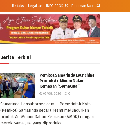
Redaksi
Legalitas
INFO PRODUK
Pedoman Media
Berita Terkini
Pemkot Samarinda Launching
Produk Air Minum Dalam
Kemasan “SamaQua”
05/08/2026
0
Samarinda-Lensaborneo.com - Pemerintah Kota
(Pemkot) Samarinda secara resmi meluncurkan
produk Air Minum Dalam Kemasan (AMDK) dengan
merek SamaQua, yang diproduksi...