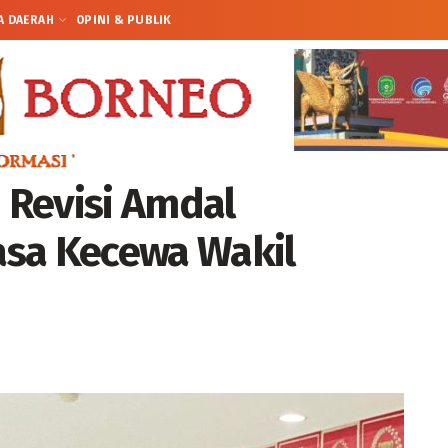
A DAERAH
OPINI & PUBLIK
 Revisi Amdal
asa Kecewa Wakil