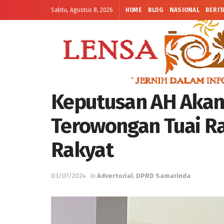
Sabtu, Agustus 8, 2026
HOME
BLOG
NASIONAL
BERIT
Keputusan AH Akan
Terowongan Tuai R
Rakyat
03/07/2024
in
Advertorial
,
DPRD Samarinda